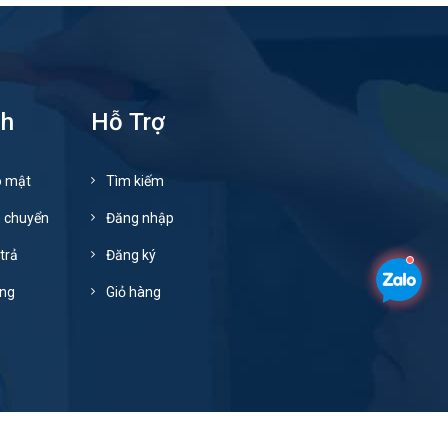
ch
Hỗ Trợ
o mật
Tìm kiếm
n chuyển
Đăng nhập
trả
Đăng ký
ụng
Giỏ hàng