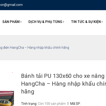
nson@gmail.com
SẢN PHẨM
DỊCH VỤ & PHỤ TÙNG
TIN TỨC & SỰ KIỆN
ng điện HangCha – Hàng nhập khẩu chính hãng
Bánh tải PU 130x60 cho xe nâng
HangCha – Hàng nhập khẩu chí
hãng
|
Tình trạng:
Còn 100 sản phẩm
Mã SP: