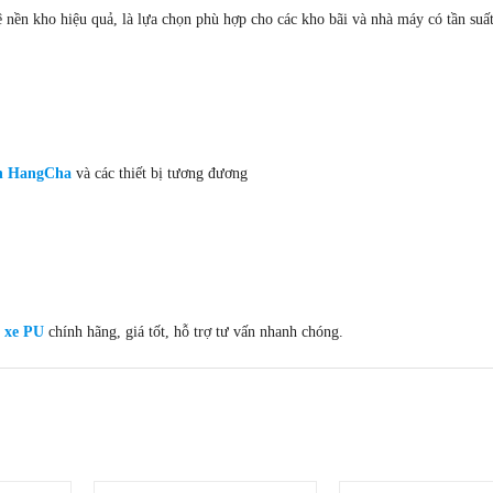
 nền kho hiệu quả, là lựa chọn phù hợp cho các kho bãi và nhà máy có tần suấ
ện HangCha
và các thiết bị tương đương
 xe PU
chính hãng, giá tốt, hỗ trợ tư vấn nhanh chóng.