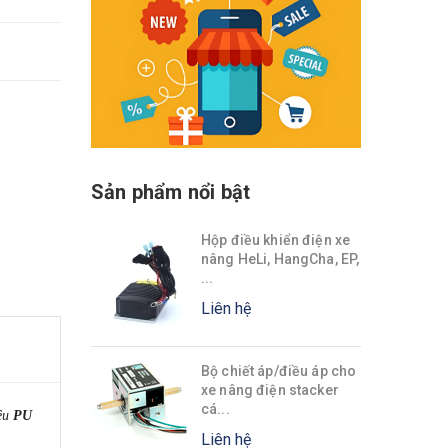
Sản phẩm nổi bật
Hộp điều khiển điện xe
nâng HeLi, HangCha, EP,
...
Liên hệ
Bộ chiết áp/điều áp cho
xe nâng điện stacker
cá...
iệu
PU
Liên hệ