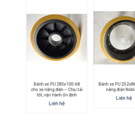
108 cho
Bánh xe PU 285x100-68
Bánh xe PU 252x88
 tải lớn,
cho xe nâng điện – Chịu tải
nâng điện Noble
ịnh
tốt, vận hành ổn định
Liên hệ
Liên hệ