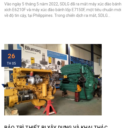
Vào ngày 5 tháng 5 năm 2022, SDLG đã ra mắt máy xúc đào bánh
xích E6210F và máy xúc đào bánh lốp E7150F, một tiêu chuẩn mới
về độ tin cậy, tại Philippines. Trong chiến dịch ra mắt, SDLG...
26
TH 05
BẢO TRÌ THIẾT BỊ XÂY DỰNG VÀ KHAI THÁC