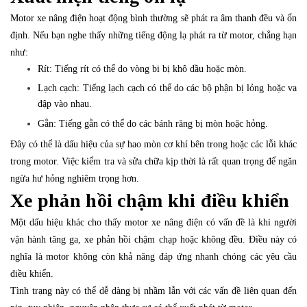
Motor xe nâng điện hoạt động bình thường sẽ phát ra âm thanh đều và ổn
định. Nếu bạn nghe thấy những tiếng động lạ phát ra từ motor, chẳng hạn
như:
Rít: Tiếng rít có thể do vòng bi bị khô dầu hoặc mòn.
Lạch cạch: Tiếng lạch cạch có thể do các bộ phận bị lỏng hoặc va
đập vào nhau.
Gằn: Tiếng gằn có thể do các bánh răng bị mòn hoặc hỏng.
Đây có thể là dấu hiệu của sự hao mòn cơ khí bên trong hoặc các lỗi khác
trong motor. Việc kiểm tra và sửa chữa kịp thời là rất quan trọng để ngăn
ngừa hư hỏng nghiêm trọng hơn.
Xe phản hồi chậm khi điều khiển
Một dấu hiệu khác cho thấy motor xe nâng điện có vấn đề là khi người
vận hành tăng ga, xe phản hồi chậm chạp hoặc không đều. Điều này có
nghĩa là motor không còn khả năng đáp ứng nhanh chóng các yêu cầu
điều khiển.
Tình trạng này có thể dễ dàng bị nhầm lẫn với các vấn đề liên quan đến