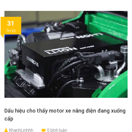
31
TH 03
Dấu hiệu cho thấy motor xe nâng điện đang xuống
cấp
KhanhLinhhh
0 bình luận