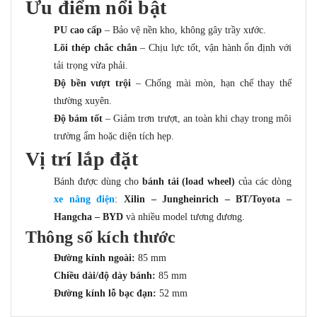
Ưu điểm nổi bật
PU cao cấp
– Bảo vệ nền kho, không gây trầy xước.
Lõi thép chắc chắn
– Chịu lực tốt, vận hành ổn định với
tải trọng vừa phải.
Độ bền vượt trội
– Chống mài mòn, hạn chế thay thế
thường xuyên.
Độ bám tốt
– Giảm trơn trượt, an toàn khi chạy trong môi
trường ẩm hoặc diện tích hẹp.
Vị trí lắp đặt
Bánh được dùng cho
bánh tải (load wheel)
của các dòng
xe nâng điện
:
Xilin – Jungheinrich – BT/Toyota –
Hangcha – BYD
và nhiều model tương đương.
Thông số kích thước
Đường kính ngoài:
85 mm
Chiều dài/độ dày bánh:
85 mm
Đường kính lỗ bạc đạn:
52 mm