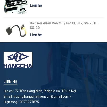
Liên hệ
Bộ điều khiển Van thuỷ lực CQD12/SS-201B,
SS-20...
Liên hệ
LIÊN HỆ
Địa chỉ: 72 Trần Đăng Ninh, P Nghĩa Đô, TP Hà Nội
Email:
truong.hangchathienson@gmail.com
-
Điện thoại:
0973277875