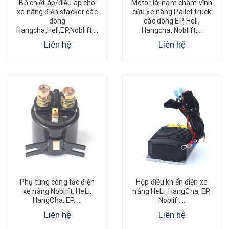
Bộ chiết áp/điều áp cho
Motor lái nam châm vĩnh
xe nâng điện stacker các
cửu xe nâng Pallet truck
dòng
các dòng EP, Heli,
Hangcha,Heli,EP,Noblift,...
Hangcha, Noblift,...
Liên hệ
Liên hệ
Phụ tùng công tắc điện
Hộp điều khiển điện xe
xe nâng Noblift, HeLi,
nâng HeLi, HangCha, EP,
HangCha, EP, ...
Noblift...
Liên hệ
Liên hệ