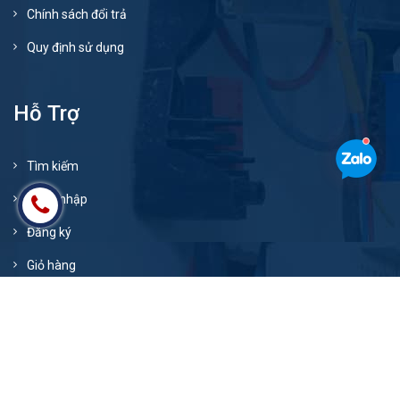
Chính sách đổi trả
Quy định sử dụng
Hỗ Trợ
Tìm kiếm
Đăng nhập
Đăng ký
Giỏ hàng
© Bản quyền thuộc về
xenangev.com
Cung cấp bởi
Sapo