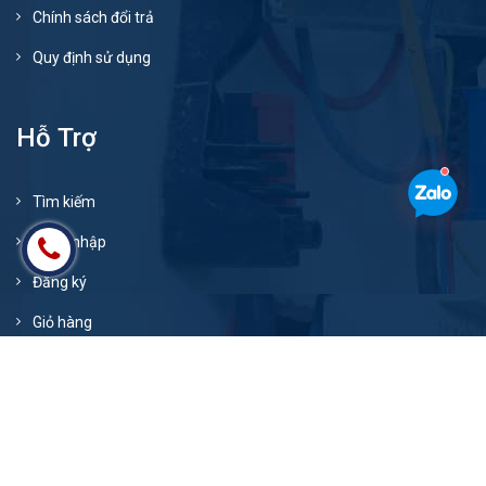
Chính sách đổi trả
Quy định sử dụng
Hỗ Trợ
Tìm kiếm
Đăng nhập
Đăng ký
Giỏ hàng
© Bản quyền thuộc về
xenangev.com
Cung cấp bởi
Sapo