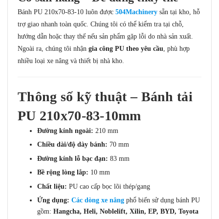
Bánh PU 210x70-83-10 luôn được
504Machinery
sẵn tại kho, hỗ
trợ giao nhanh toàn quốc. Chúng tôi có thể kiểm tra tại chỗ,
hướng dẫn hoặc thay thế nếu sản phẩm gặp lỗi do nhà sản xuất.
Ngoài ra, chúng tôi nhận
gia công PU theo yêu cầu
, phù hợp
nhiều loại xe nâng và thiết bị nhà kho.
Thông số kỹ thuật – Bánh tải
PU 210x70-83-10mm
Đường kính ngoài:
210 mm
Chiều dài/độ dày bánh:
70 mm
Đường kính lỗ bạc đạn:
83 mm
Bề rộng lòng lắp:
10 mm
Chất liệu:
PU cao cấp bọc lõi thép/gang
Ứng dụng:
Các dòng xe nâng
phổ biến sử dụng bánh PU
gồm:
Hangcha, Heli, Noblelift, Xilin, EP, BYD, Toyota