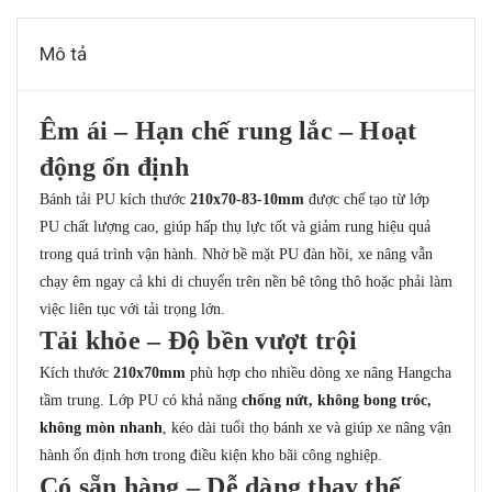
Mô tả
Êm ái – Hạn chế rung lắc – Hoạt
động ổn định
Bánh tải PU kích thước
210x70-83-10mm
được chế tạo từ lớp
PU chất lượng cao, giúp hấp thụ lực tốt và giảm rung hiệu quả
trong quá trình vận hành. Nhờ bề mặt PU đàn hồi, xe nâng vẫn
chạy êm ngay cả khi di chuyển trên nền bê tông thô hoặc phải làm
việc liên tục với tải trọng lớn.
Tải khỏe – Độ bền vượt trội
Kích thước
210x70mm
phù hợp cho nhiều dòng xe nâng Hangcha
tầm trung. Lớp PU có khả năng
chống nứt, không bong tróc,
không mòn nhanh
, kéo dài tuổi thọ bánh xe và giúp xe nâng vận
hành ổn định hơn trong điều kiện kho bãi công nghiệp.
Có sẵn hàng – Dễ dàng thay thế