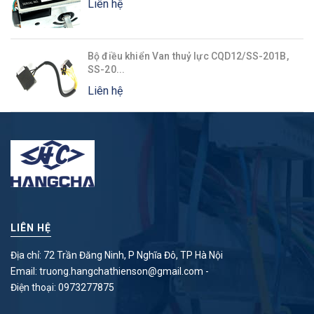
Liên hệ
Bộ điều khiển Van thuỷ lực CQD12/SS-201B,
SS-20...
Liên hệ
LIÊN HỆ
Địa chỉ: 72 Trần Đăng Ninh, P Nghĩa Đô, TP Hà Nội
Email:
truong.hangchathienson@gmail.com
-
Điện thoại:
0973277875