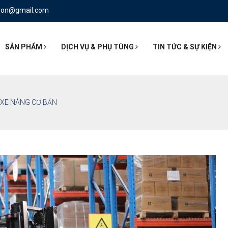
nson@gmail.com
SẢN PHẨM
DỊCH VỤ & PHỤ TÙNG
TIN TỨC & SỰ KIỆN
XE NÂNG CƠ BẢN