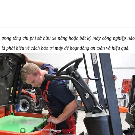
ng trong tổng chi phí sở hữu xe nâng hoặc bất kỳ máy công nghiệp nà
 là phải hiểu về cách bảo trì máy để hoạt động an toàn và hiệu quả.