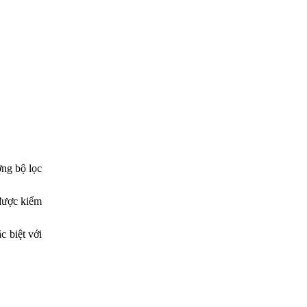
ợng bộ lọc
 được kiểm
c biệt với