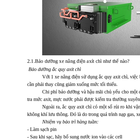
2.1.Bảo dưỡng xe nâng điện axít chì như thế nào?
Bảo dưỡng ắc quy axit chì
Với 1 xe nâng điện sử dụng ắc quy axit chì, việ
cần phải thay cũng giảm xuống mức tối thiểu.
Chi phí bảo dưỡng và hậu mãi chủ yếu cho một c
tra mức axit, mực nước phải được kiểm tra thường xuyên
Ngoài ra, ắc quy axit chì có một số rủi ro khi v
không khí lưu thông. Đó là do trong quá trình nạp gas, xe
Nhiệm vụ bảo trì hàng tuần:
- Làm sạch pin
- Sau khi sạc, hãy bổ sung nước ion vào các cell