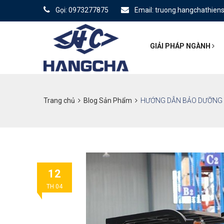
Gọi: 0973277875
Email: truong.hangchathie
GIẢI PHÁP NGÀNH
Trang chủ
Blog Sản Phẩm
HƯỚNG DẪN BẢO DƯỠNG 
12
TH 04