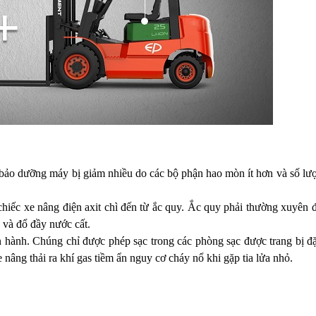
c bảo dưỡng máy bị giảm nhiều do các bộ phận hao mòn ít hơn và số lư
hiếc xe nâng điện axit chì đến từ ắc quy. Ắc quy phải thường xuyên
 và đổ đầy nước cất.
ận hành. Chúng chỉ được phép sạc trong các phòng sạc được trang bị đặ
 nâng thải ra khí gas tiềm ẩn nguy cơ cháy nổ khi gặp tia lửa nhỏ.