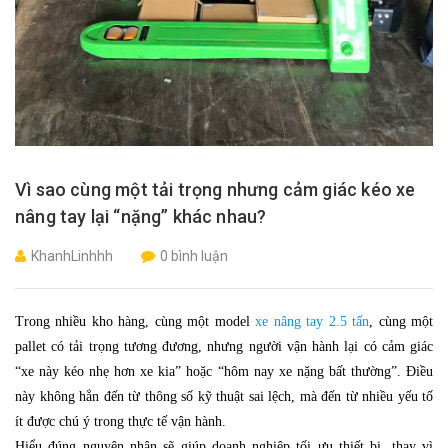
Vì sao cùng một tải trọng nhưng cảm giác kéo xe
nâng tay lại “nặng” khác nhau?
KhanhLinhhh
0 bình luận
Trong nhiều kho hàng, cùng một model
xe nâng tay 2.5 tấn
, cùng một
pallet có tải trọng tương đương, nhưng người vận hành lại có cảm giác
“xe này kéo nhẹ hơn xe kia” hoặc “hôm nay xe nặng bất thường”. Điều
này không hẳn đến từ thông số kỹ thuật sai lệch, mà đến từ nhiều yếu tố
ít được chú ý trong thực tế vận hành.
Hiểu đúng nguyên nhân sẽ giúp doanh nghiệp tối ưu thiết bị, thay vì