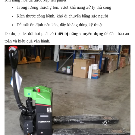
Khi hàng hóa đã được xếp lên pallet:
Trọng lượng thường lớn, vượt khả năng xử lý thủ công
Kích thước cồng kềnh, khó di chuyển bằng sức người
Dễ mất ổn định nếu kéo, đẩy không đúng kỹ thuật
Do đó, pallet đòi hỏi phải có
thiết bị nâng chuyên dụng
để đảm bảo an
toàn và hiệu quả vận hành.